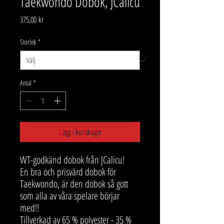
Taekwondo Dobok, JCalicu
Pris
375,00 kr
Storlek
*
Antal
*
Lägg i kundvagn
WT-godkänd dobok från JCalicu!
En bra och prisvärd dobok för
Taekwondo, är den dobok så gott
som alla av våra spelare börjar
med!!
Tillverkad av 65 % polyester - 35 %