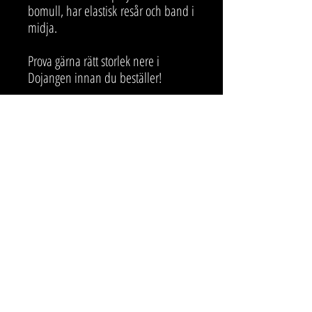
bomull, har elastisk resår och band i
midja.
Prova gärna rätt storlek nere i
Dojangen innan du beställer!
SAMARBETSPARTNERS & SPONSORER